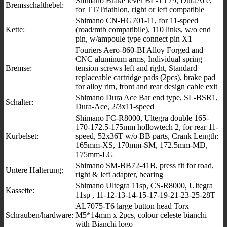
Shimano Brake lever BL-TT79, DuraAce,
Bremsschalthebel:
for TT/Triathlon, right or left compatible
Shimano CN-HG701-11, for 11-speed
Kette:
(road/mtb compatibile), 110 links, w/o end
pin, w/ampoule type connect pin X1
Fouriers Aero-860-BI Alloy Forged and
CNC aluminum arms, Individual spring
Bremse:
tension screws left and right, Standard
replaceable cartridge pads (2pcs), brake pad
for alloy rim, front and rear design cable exit
Shimano Dura Ace Bar end type, SL-BSR1,
Schalter:
Dura-Ace, 2/3x11-speed
Shimano FC-R8000, Ultegra double 165-
170-172.5-175mm hollowtech 2, for rear 11-
Kurbelset:
speed, 52x36T w/o BB parts, Crank Length:
165mm-XS, 170mm-SM, 172.5mm-MD,
175mm-LG
Shimano SM-BB72-41B, press fit for road,
Untere Halterung:
right & left adapter, bearing
Shimano Ultegra 11sp, CS-R8000, Ultegra
Kassette:
11sp , 11-12-13-14-15-17-19-21-23-25-28T
AL7075-T6 large button head Torx
Schrauben/hardware:
M5*14mm x 2pcs, colour celeste bianchi
with Bianchi logo