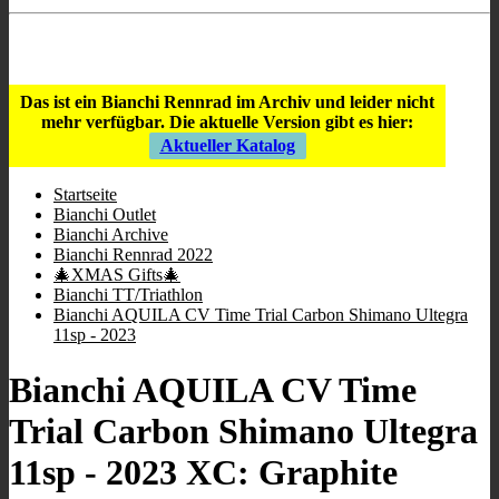
Store Öffnungszeiten
:
9:00 - 12:00
/
16:00 - 19:00
;
Mi geschlossen
;
Sa 10:00 - 13.00
.
Das ist ein Bianchi Rennrad im Archiv und leider nicht
mehr verfügbar.
Die aktuelle Version gibt es hier:
Aktueller Katalog
Startseite
Bianchi Outlet
Bianchi Archive
Bianchi Rennrad 2022
🎄XMAS Gifts🎄
Bianchi TT/Triathlon
Bianchi AQUILA CV Time Trial Carbon Shimano Ultegra
11sp - 2023
Bianchi AQUILA CV Time
Trial Carbon Shimano Ultegra
11sp - 2023 XC: Graphite