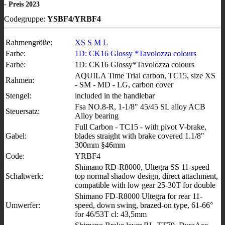
- Preis 2023
Codegruppe:
YSBF4/YRBF4
Rahmengröße:
XS
S
M
L
Farbe:
1D: CK16 Glossy *Tavolozza colours
Farbe:
1D: CK16 Glossy*Tavolozza colours
AQUILA Time Trial carbon, TC15, size XS
Rahmen:
- SM - MD - LG, carbon cover
Stengel:
included in the handlebar
Fsa NO.8-R, 1-1/8" 45/45 SL alloy ACB
Steuersatz:
Alloy bearing
Full Carbon - TC15 - with pivot V-brake,
Gabel:
blades straight with brake covered 1.1/8"
300mm §46mm
Code:
YRBF4
Shimano RD-R8000, Ultegra SS 11-speed
Schaltwerk:
top normal shadow design, direct attachment,
compatible with low gear 25-30T for double
Shimano FD-R8000 Ultegra for rear 11-
Umwerfer:
speed, down swing, brazed-on type, 61-66°
for 46/53T cl: 43,5mm