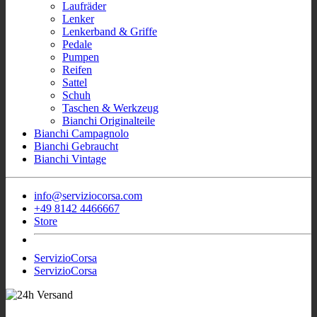
Laufräder
Lenker
Lenkerband & Griffe
Pedale
Pumpen
Reifen
Sattel
Schuh
Taschen & Werkzeug
Bianchi Originalteile
Bianchi Campagnolo
Bianchi Gebraucht
Bianchi Vintage
info@serviziocorsa.com
+49 8142 4466667
Store
ServizioCorsa
ServizioCorsa
- Wir sind für Sie
Sofort Verfügbar Bianchi Rennrad
aktiv!