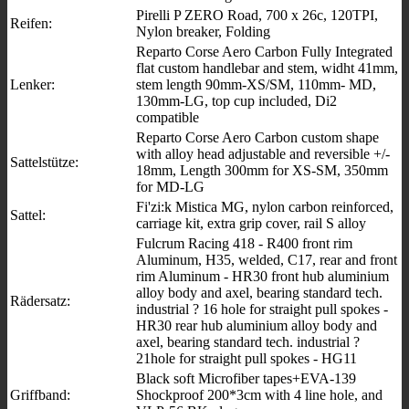
Pirelli P ZERO Road, 700 x 26c, 120TPI,
Reifen:
Nylon breaker, Folding
Reparto Corse Aero Carbon Fully Integrated
flat custom handlebar and stem, widht 41mm,
Lenker:
stem length 90mm-XS/SM, 110mm- MD,
130mm-LG, top cup included, Di2
compatible
Reparto Corse Aero Carbon custom shape
with alloy head adjustable and reversible +/-
Sattelstütze:
18mm, Length 300mm for XS-SM, 350mm
for MD-LG
Fi'zi:k Mistica MG, nylon carbon reinforced,
Sattel:
carriage kit, extra grip cover, rail S alloy
Fulcrum Racing 418 - R400 front rim
Aluminum, H35, welded, C17, rear and front
rim Aluminum - HR30 front hub aluminium
alloy body and axel, bearing standard tech.
Rädersatz:
industrial ? 16 hole for straight pull spokes -
HR30 rear hub aluminium alloy body and
axel, bearing standard tech. industrial ?
21hole for straight pull spokes - HG11
Black soft Microfiber tapes+EVA-139
Griffband:
Shockproof 200*3cm with 4 line hole, and