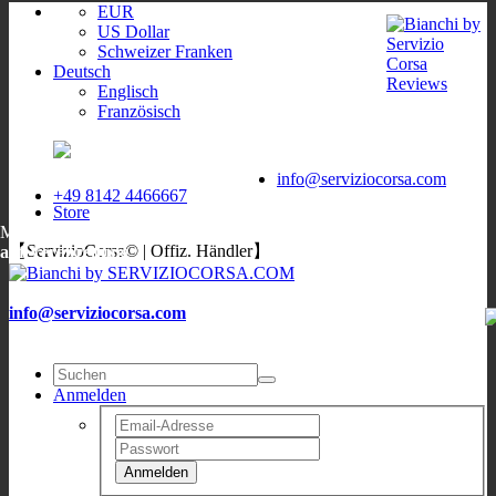
EUR
US Dollar
Schweizer Franken
Deutsch
Englisch
Französisch
ServizioCorsa
WORLDWIDE
ServizioCorsa
DELIVERY
info@serviziocorsa.com
+49 8142 4466667
Store
Mo, Di, Do, Fr:
9:00-12:00
/
16:00-19:00
;
Sa: 10:00-13:00
;
Mi:
【ServizioCorsa© | Offiz. Händler】
auf Verabredung
info@serviziocorsa.com
Anmelden
Anmelden