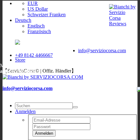
EUR
US Dollar
Schweizer Franken
Deutsch
Englisch
Französisch
ServizioCorsa
WORLDWIDE
ServizioCorsa
DELIVERY
info@serviziocorsa.com
+49 8142 4466667
Store
Mo, Di, Do, Fr:
9:00-12:00
/
16:00-19:00
;
Sa: 10:00-13:00
;
Mi:
【ServizioCorsa© | Offiz. Händler】
auf Verabredung
info@serviziocorsa.com
Anmelden
Anmelden