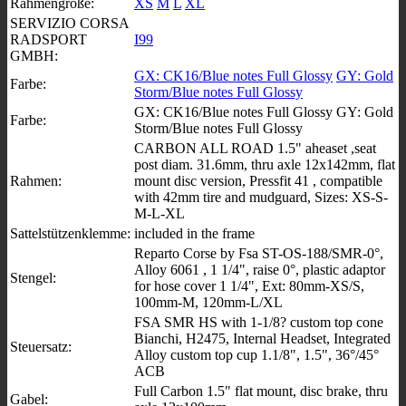
Rahmengröße:
XS
M
L
XL
SERVIZIO CORSA
RADSPORT
I99
GMBH:
GX: CK16/Blue notes Full Glossy
GY: Gold
Farbe:
Storm/Blue notes Full Glossy
GX: CK16/Blue notes Full Glossy GY: Gold
Farbe:
Storm/Blue notes Full Glossy
CARBON ALL ROAD 1.5" aheaset ,seat
post diam. 31.6mm, thru axle 12x142mm, flat
Rahmen:
mount disc version, Pressfit 41 , compatible
with 42mm tire and mudguard, Sizes: XS-S-
M-L-XL
Sattelstützenklemme:
included in the frame
Reparto Corse by Fsa ST-OS-188/SMR-0°,
Alloy 6061 , 1 1/4", raise 0°, plastic adaptor
Stengel:
for hose cover 1 1/4", Ext: 80mm-XS/S,
100mm-M, 120mm-L/XL
FSA SMR HS with 1-1/8? custom top cone
Bianchi, H2475, Internal Headset, Integrated
Steuersatz:
Alloy custom top cup 1.1/8", 1.5", 36°/45°
ACB
Full Carbon 1.5" flat mount, disc brake, thru
Gabel: