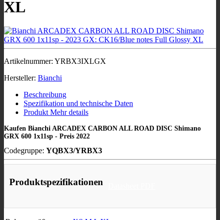
XL
Artikelnummer:
YRBX3IXLGX
Hersteller:
Bianchi
Beschreibung
Spezifikation und technische Daten
Produkt Mehr details
Kaufen Bianchi ARCADEX CARBON ALL ROAD DISC Shimano
GRX 600 1x11sp - Preis 2022
Codegruppe:
YQBX3/YRBX3
Produktspezifikationen
Datasheet PDF