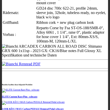
mount cover
GD24 disc 700c 622-21, profile 24mm,
Rädersatz:
sleeve join, 32hole, tubeless ready, no eyelet,
black w/o logo
Griffband:
Ribbon cork + new plug carbon look
Reparto Corse by Fsa ST-OS-188/SMR-0°,
Alloy 6061 , 1 1/4", raise 0°, plastic adaptor
Vorbau :
for hose cover 1 1/4", Ext: 80mm-XS/S,
100mm-M, 120mm-L/XL
Kunden kauften dazu folgende Produkte
ELITE Custom Race Plus - schwarz
LOOK KÉO 2 MAX Carbon PEDALE Rennrad Pedal schwarz