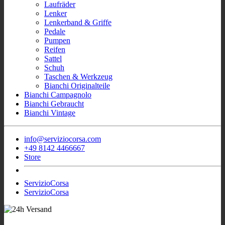
Laufräder
Lenker
Lenkerband & Griffe
Pedale
Pumpen
Reifen
Sattel
Schuh
Taschen & Werkzeug
Bianchi Originalteile
Bianchi Campagnolo
Bianchi Gebraucht
Bianchi Vintage
info@serviziocorsa.com
+49 8142 4466667
Store
ServizioCorsa
ServizioCorsa
- Wir sind für Sie
Sofort Verfügbar Bianchi Rennrad
aktiv!