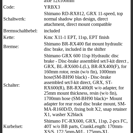
axle 12x100mm
Code:
YRBX3
Shimano RD-RX812, GRX 11-speed, top
Schaltwerk:
normal shadow plus design, direct
attachment, direct mount compatible
Bremsschalthebel:
included
Kette:
Kmc X11-1 EPT, 11sp, EPT finish
Shimano BR-RX400 flat mount hydraulic
Bremse:
disc brake, included in the shifter
Shimano GRX 600 11sp Hydraulic disc
brake - Disc-brake assembled set/J-kit direct ,
GRX, BL-RX600-L(L), BR-RX400(F), for
160mm rotor, resin (w/o fin), 1000mm
hose(SM-BH90 black) - Disc-brake
assembled set/J-kit direct, GRX, ST-
Schalter:
RX600(R), BR-RX400(R w/o adapter, for
25mm mount thickness, resin (w/o fin),
1700mm hose (SM-BH90 black)+ Mount
adapter for rear road disc brake mount, SM-
MA-R160D/D, fixing bolt X2, snap retainer
X1, washer X2black
Shimano FC-RX600, GRX, 11sp, 2-pcs FC,
Kurbelset:
40T w/o BB parts, CrankLength: 170mm-
XS/S, 172.5mm-M/L, 175mm-XL