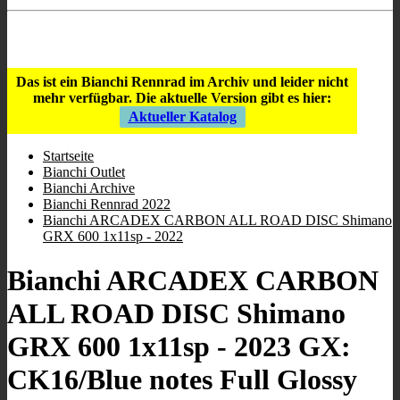
Store Öffnungszeiten
:
9:00 - 12:00
/
16:00 - 19:00
;
Mi geschlossen
;
Sa 10:00 - 13.00
.
Das ist ein Bianchi Rennrad im Archiv und leider nicht
mehr verfügbar.
Die aktuelle Version gibt es hier:
Aktueller Katalog
Startseite
Bianchi Outlet
Bianchi Archive
Bianchi Rennrad 2022
Bianchi ARCADEX CARBON ALL ROAD DISC Shimano
GRX 600 1x11sp - 2022
Bianchi ARCADEX CARBON
ALL ROAD DISC Shimano
GRX 600 1x11sp - 2023 GX:
CK16/Blue notes Full Glossy