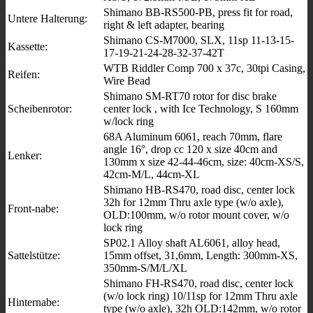
Shimano BB-RS500-PB, press fit for road,
Untere Halterung:
right & left adapter, bearing
Shimano CS-M7000, SLX, 11sp 11-13-15-
Kassette:
17-19-21-24-28-32-37-42T
WTB Riddler Comp 700 x 37c, 30tpi Casing,
Reifen:
Wire Bead
Shimano SM-RT70 rotor for disc brake
Scheibenrotor:
center lock , with Ice Technology, S 160mm
w/lock ring
68A Aluminum 6061, reach 70mm, flare
angle 16°, drop cc 120 x size 40cm and
Lenker:
130mm x size 42-44-46cm, size: 40cm-XS/S,
42cm-M/L, 44cm-XL
Shimano HB-RS470, road disc, center lock
32h for 12mm Thru axle type (w/o axle),
Front-nabe:
OLD:100mm, w/o rotor mount cover, w/o
lock ring
SP02.1 Alloy shaft AL6061, alloy head,
Sattelstütze:
15mm offset, 31,6mm, Length: 300mm-XS,
350mm-S/M/L/XL
Shimano FH-RS470, road disc, center lock
(w/o lock ring) 10/11sp for 12mm Thru axle
Hinternabe:
type (w/o axle), 32h OLD:142mm, w/o rotor