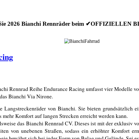
 Sie 2026 Bianchi Rennräder beim ✔OFFIZIELLEN
cing
chi Rennrad Reihe Endurance Racing umfasst vier Modelle von 
 das Bianchi Via Nirone. 
Langstreckenräder von Bianchi. Sie bieten grundsätzlich ei
ss mehr Komfort auf langen Strecken erreicht werden kann.
lsweise das Bianchi Rennrad CV. Dieses ist mit der exklusiv v
iten von unebenen Straßen, sodass ein erhöhter Komfort erm
gie bewährt sich bei jeder Form von Belag und Gelände. Sei es 