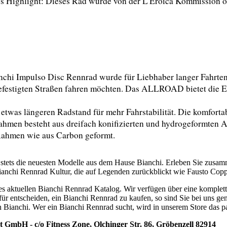
 Highlight: Dieses Rad wurde von der L'Eroica Kommission offi
chi Impulso Disc Rennrad wurde für Liebhaber langer Fahrten 
nbefestigten Straßen fahren möchten. Das ALLROAD bietet die Ei
n etwas längeren Radstand für mehr Fahrstabilität. Die komforta
hmen besteht aus dreifach konifizierten und hydrogeformten Al
 Rahmen wie aus Carbon geformt.
 stets die neuesten Modelle aus dem Hause Bianchi. Erleben Sie zusam
 Bianchi Rennrad Kultur, die auf Legenden zurückblickt wie Fausto Cop
es aktuellen Bianchi Rennrad Katalog. Wir verfügen über eine komplet
für entscheiden, ein Bianchi Rennrad zu kaufen, so sind Sie bei uns gen
n Bianchi. Wer ein Bianchi Rennrad sucht, wird in unserem Store das 
 GmbH - c/o Fitness Zone, Olchinger Str. 86, Gröbenzell 82914