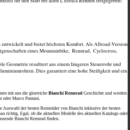
ziell für den Start bei allen L'Eroica Rennen freigegeben!
entwickelt und bietet höchsten Komfort. Als Allroad-Version 
genschaften eines Mountainbike,  Rennrad,  Cyclocross,  
ble Geometrie resultiert aus einem längeren Steuerrohr und 
uminiumrohren. Dies garantiert eine hohe Steifigkeit und ein 
men mit uns die glorreiche
Bianchi Rennrad
Geschichte und werden
pi oder Marco Pantani.
te Auswahl der besten Rennräder von Bianchi inklusive der besten
au richtig. Egal, ob die aktuellen Modelle des aktuellen Katalogs oder
passende Bianchi Rennrad finden.