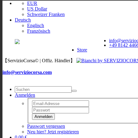
EUR
US Dollar
Schweizer Franken
Deutsch
Englisch
Französisch
ServizioCorsa
WORLDWIDE
info@servizio
ServizioCorsa
+49 8142 446
DELIVERY
Store
【ServizioCorsa© | Offiz. Händler】
info@serviziocorsa.com
Anmelden
Anmelden
Passwort vergessen
Neu hier? Jetzt registrieren
0,00 €