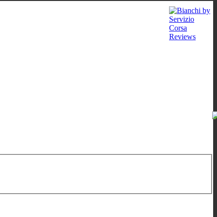
9:00-12:00
/
16:00-19:00
;
Sa: 10:00-13:00
;
Mi: auf Verabredung