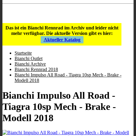
Store Öffnungszeiten
:
9:00 - 12:00
/
16:00 - 19:00
;
Mi geschlossen
;
Sa 10:00 - 13.00
.
Das ist ein Bianchi Rennrad im Archiv und leider nicht
mehr verfügbar.
Die aktuelle Version gibt es hier:
Aktueller Katalog
Startseite
Bianchi Outlet
Bianchi Archive
Bianchi Rennrad 2018
Bianchi Impulso All Road - Tiagra 10sp Mech - Brake -
Modell 2018
Bianchi Impulso All Road -
Tiagra 10sp Mech - Brake -
Modell 2018