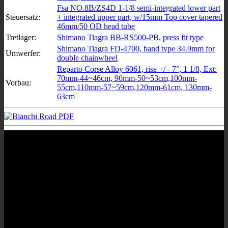
Fsa NO.8B/ZS4D 1-1/8 semi-integrated lower part
Steuersatz:
+ integrated upper part, w/15mm Top cover tapered
46mm/50 OD head tube
Tretlager:
Shimano Tiagra BB-RS500-PB, press fit type
Shimano Tiagra FD-4700, band type 34.9mm for
Umwerfer:
double chainwheel
Reparto Corse Alloy 6061, rise +/ - 7°, 1 1/8, Ext:
70mm-44~46cm, 90mm-50~53cm,100mm-
Vorbau:
55cm,110mm-57~59cm,120mm-61cm, 130mm-
63cm