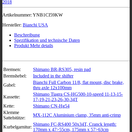
Artikelnummer:
YNB1CI59KW
Hersteller:
Bianchi USA
Beschreibung
Spezifikation und technische Daten
Produkt Mehr details
Bremsen:
Shimano BR-RS305, resin pad
Bremshebel:
Included in the shifter
Bianchi Full Carbon 11/8, flat mount, disc brake,
Gabel:
thru axle 12x100mm
Shimano Tiagra CS-HG500-10-speed 11-13-15-
Kassette:
17-19-21-23-26-30-34T
Kette:
Shimano CN-Hg54
Klemme
MX-112C Aluminium clamp, 35mm anti-crimp
Sattelstütze:
Shimano FC-RS400 50x34T, Cranck length:
Kurbelgarnitur:
170mm x 47>55cm, 175mm x 57>63cm