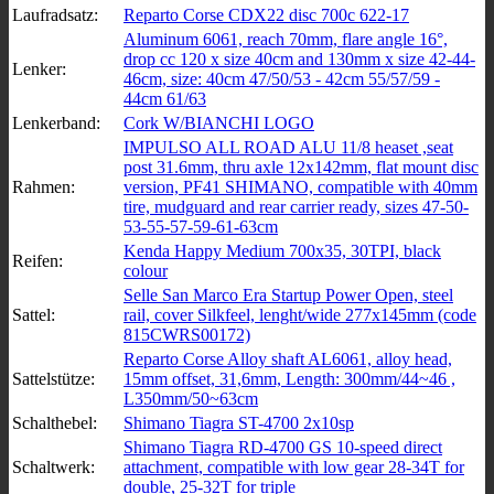
Laufradsatz:
Reparto Corse CDX22 disc 700c 622-17
Aluminum 6061, reach 70mm, flare angle 16°,
drop cc 120 x size 40cm and 130mm x size 42-44-
Lenker:
46cm, size: 40cm 47/50/53 - 42cm 55/57/59 -
44cm 61/63
Lenkerband:
Cork W/BIANCHI LOGO
IMPULSO ALL ROAD ALU 11/8 heaset ,seat
post 31.6mm, thru axle 12x142mm, flat mount disc
Rahmen:
version, PF41 SHIMANO, compatible with 40mm
tire, mudguard and rear carrier ready, sizes 47-50-
53-55-57-59-61-63cm
Kenda Happy Medium 700x35, 30TPI, black
Reifen:
colour
Selle San Marco Era Startup Power Open, steel
Sattel:
rail, cover Silkfeel, lenght/wide 277x145mm (code
815CWRS00172)
Reparto Corse Alloy shaft AL6061, alloy head,
Sattelstütze:
15mm offset, 31,6mm, Length: 300mm/44~46 ,
L350mm/50~63cm
Schalthebel:
Shimano Tiagra ST-4700 2x10sp
Shimano Tiagra RD-4700 GS 10-speed direct
Schaltwerk:
attachment, compatible with low gear 28-34T for
double, 25-32T for triple