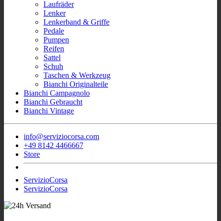
Laufräder
Lenker
Lenkerband & Griffe
Pedale
Pumpen
Reifen
Sattel
Schuh
Taschen & Werkzeug
Bianchi Originalteile
Bianchi Campagnolo
Bianchi Gebraucht
Bianchi Vintage
info@serviziocorsa.com
+49 8142 4466667
Store
ServizioCorsa
ServizioCorsa
- Wir sind für Sie
Sofort Verfügbar Bianchi Rennrad
aktiv!