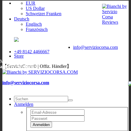
EUR
US Dollar
Schweizer Franken
Deutsch
Englisch
Französisch
ServizioCorsa
WORLDWIDE
ServizioCorsa
DELIVERY
info@serviziocorsa.com
+49 8142 4466667
Store
Mo, Di, Do, Fr:
9:00-12:00
/
16:00-19:00
;
Sa: 10:00-13:00
;
Mi:
【ServizioCorsa© | Offiz. Händler】
auf Verabredung
info@serviziocorsa.com
Anmelden
Anmelden