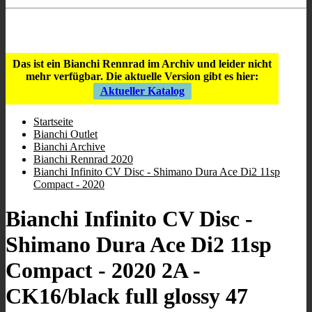
Store Öffnungszeiten
:
9:00 - 12:00
/
16:00 - 19:00
;
Mi geschlossen
;
Sa 10:00 - 13.00
.
Das ist ein Bianchi Rennrad im Archiv und leider nicht
mehr verfügbar.
Die aktuelle Version gibt es hier:
Aktueller Katalog
Startseite
Bianchi Outlet
Bianchi Archive
Bianchi Rennrad 2020
Bianchi Infinito CV Disc - Shimano Dura Ace Di2 11sp
Compact - 2020
Bianchi Infinito CV Disc -
Shimano Dura Ace Di2 11sp
Compact - 2020 2A -
CK16/black full glossy 47