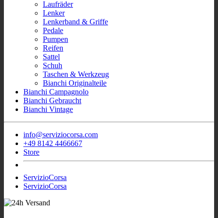
Laufräder
Lenker
Lenkerband & Griffe
Pedale
Pumpen
Reifen
Sattel
Schuh
Taschen & Werkzeug
Bianchi Originalteile
Bianchi Campagnolo
Bianchi Gebraucht
Bianchi Vintage
info@serviziocorsa.com
+49 8142 4466667
Store
ServizioCorsa
ServizioCorsa
- Wir sind für Sie
Sofort Verfügbar Bianchi Rennrad
aktiv!