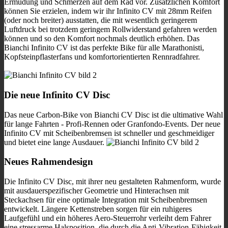
Ermüdung und Schmerzen auf dem Rad vor. Zusätzlichen Komfort
können Sie erzielen, indem wir ihr Infinito CV mit 28mm Reifen
(oder noch breiter) ausstatten, die mit wesentlich geringerem
Luftdruck bei trotzdem geringem Rollwiderstand gefahren werden
können und so den Komfort nochmals deutlich erhöhen. Das
Bianchi Infinito CV ist das perfekte Bike für alle Marathonisti,
Kopfsteinpflasterfans und komfortorientierten Rennradfahrer.
Die neue Infinito CV Disc
Das neue Carbon-Bike von Bianchi CV Disc ist die ultimative Wahl
für lange Fahrten - Profi-Rennen oder Granfondo-Events. Der neue
Infinito CV mit Scheibenbremsen ist schneller und geschmeidiger
und bietet eine lange Ausdauer.
Neues Rahmendesign
Die Infinito CV Disc, mit ihrer neu gestalteten Rahmenform, wurde
mit ausdauerspezifischer Geometrie und Hinterachsen mit
Steckachsen für eine optimale Integration mit Scheibenbremsen
entwickelt.
Längere Kettenstreben sorgen für ein ruhigeres
Laufgefühl und ein höheres Aero-Steuerrohr verleiht dem Fahrer
eine stressarme Halsposition, die durch die Anti-Vibration-Fähigkeit