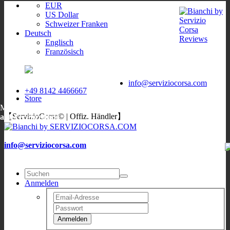
EUR
US Dollar
Schweizer Franken
Deutsch
Englisch
Französisch
ServizioCorsa
WORLDWIDE
ServizioCorsa
DELIVERY
info@serviziocorsa.com
+49 8142 4466667
Store
Mo, Di, Do, Fr:
9:00-12:00
/
16:00-19:00
;
Sa: 10:00-13:00
;
Mi:
【ServizioCorsa© | Offiz. Händler】
auf Verabredung
info@serviziocorsa.com
Anmelden
Anmelden