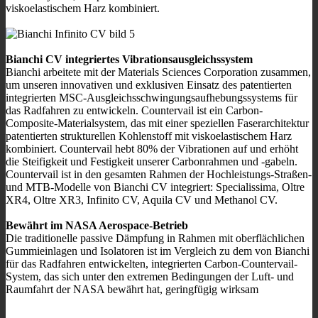
viskoelastischem Harz kombiniert.
Bianchi CV integriertes Vibrationsausgleichssystem
Bianchi arbeitete mit der Materials Sciences Corporation zusammen,
um unseren innovativen und exklusiven Einsatz des patentierten
integrierten MSC-Ausgleichsschwingungsaufhebungssystems für
das Radfahren zu entwickeln. Countervail ist ein Carbon-
Composite-Materialsystem, das mit einer speziellen Faserarchitektur
patentierten strukturellen Kohlenstoff mit viskoelastischem Harz
kombiniert. Countervail hebt 80% der Vibrationen auf und erhöht
die Steifigkeit und Festigkeit unserer Carbonrahmen und -gabeln.
Countervail ist in den gesamten Rahmen der Hochleistungs-Straßen-
und MTB-Modelle von Bianchi CV integriert: Specialissima, Oltre
XR4, Oltre XR3, Infinito CV, Aquila CV und Methanol CV.
Bewährt im NASA Aerospace-Betrieb
Die traditionelle passive Dämpfung in Rahmen mit oberflächlichen
Gummieinlagen und Isolatoren ist im Vergleich zu dem von Bianchi
für das Radfahren entwickelten, integrierten Carbon-Countervail-
System, das sich unter den extremen Bedingungen der Luft- und
Raumfahrt der NASA bewährt hat, geringfügig wirksam