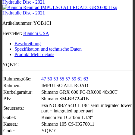
Artikelnummer:
YQB1CI
Hersteller:
Bianchi USA
Beschreibung
Spezifikation und technische Daten
Produkt Mehr details
YQB1C
Rahmengröße:
47
50
53
55
57
59
61
63
Rahmen:
IMPULSO ALL ROAD
Kurbelgarnitur:
Shimano GRX 600 FC-RX600 46x30T
BB:
Shimano SM-BB72-41B
Fsa NO.8B/ZS4D 1-1/8" semi-integrated lower
Steuersatz:
part + integrated upper part
Gabel:
Bianchi Full Carbon 1.1/8"
Kasset.:
Shimano 105 CS-HG70011
Code:
YQB1C