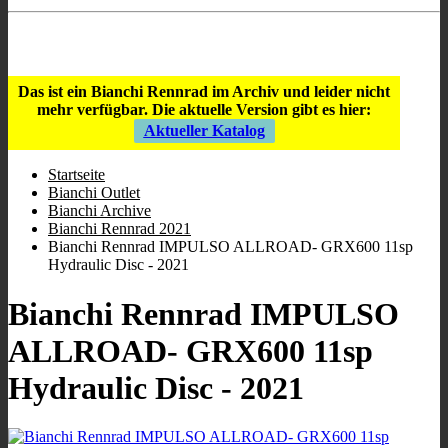
Store Öffnungszeiten
:
9:00 - 12:00
/
16:00 - 19:00
;
Mi geschlossen
;
Sa 10:00 - 13.00
.
Das ist ein Bianchi Rennrad im Archiv und leider nicht
mehr verfügbar.
Die aktuelle Version gibt es hier:
Aktueller Katalog
Startseite
Bianchi Outlet
Bianchi Archive
Bianchi Rennrad 2021
Bianchi Rennrad IMPULSO ALLROAD- GRX600 11sp
Hydraulic Disc - 2021
Bianchi Rennrad IMPULSO
ALLROAD- GRX600 11sp
Hydraulic Disc - 2021