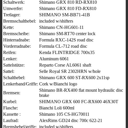
Schaltwerk:
Shimano GRX 810 RD-RX810
Umwerfer:
Shimano GRX 810 FD-RX810
Tretlager:
SHIMANO SM-BB71-41B
Bremsschalthebel:
included w/shifters
Kette:
Shimano CN-HG601-11
Bremsscheibe:
Shimano SM-RT70 center lock
Hinterradnabe:
Formula RXC-142S road disc
Vorderradnabe:
Formula CL-712 road disc
Reifen:
Kenda FLINTRIDGE 700x35
Lenker:
Aluminum 6061
Sattelstütze:
Reparto Corse AL6061 shaft
Sattel:
Selle Royal SR 2302HRN w/hole
Schalthebel:
Shimano GRX 600 ST-RX600 2x11sp
Lenkerband/Griffe:
Cork w/Bianchi logo
Shimano BR-RX400 flat mount hydraulic disc
Bremsen:
brake
Kurbel:
SHIMANO GRX 600 FC-RX600 46X30T
Flasche:
Bianchi Loli 600ml
Kassette :
Shimano 105 CS-HG70011
Laufrad:
AlexRims GD24 disc 700c 622-21
Bremshebel/griffe:
included w/shifters