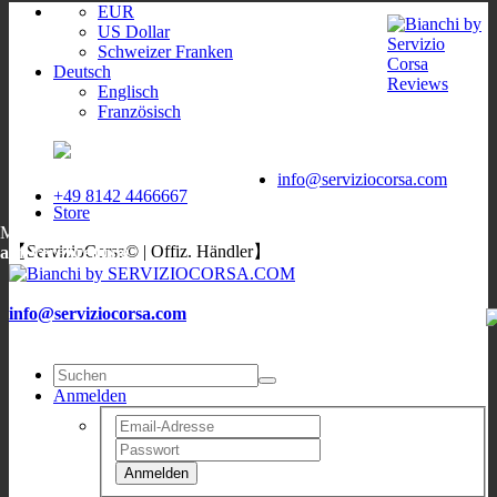
EUR
US Dollar
Schweizer Franken
Deutsch
Englisch
Französisch
ServizioCorsa
WORLDWIDE
ServizioCorsa
DELIVERY
info@serviziocorsa.com
+49 8142 4466667
Store
Mo, Di, Do, Fr:
9:00-12:00
/
16:00-19:00
;
Sa: 10:00-13:00
;
Mi:
【ServizioCorsa© | Offiz. Händler】
auf Verabredung
info@serviziocorsa.com
Anmelden
Anmelden