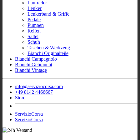
Laufräder
Lenker
Lenkerband & Griffe
Pedale
Pumpen
Reifen
Sattel
Schuh
Taschen & Werkzeug
Bianchi Originalteile
Bianchi Campagnolo
Bianchi Gebraucht
Bianchi Vintage
info@serviziocorsa.com
+49 8142 4466667
Store
ServizioCorsa
ServizioCorsa
- Wir sind für Sie
Sofort Verfügbar Bianchi Rennrad
aktiv!