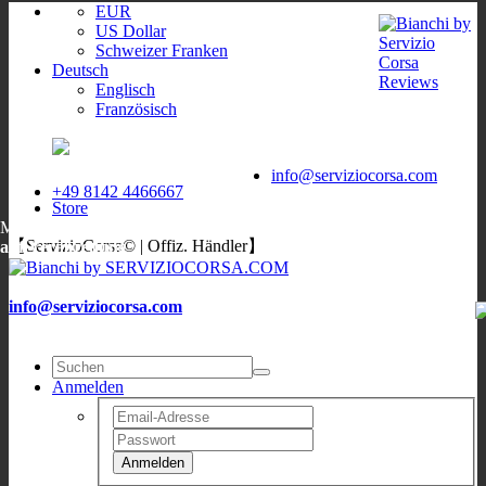
EUR
US Dollar
Schweizer Franken
Deutsch
Englisch
Französisch
ServizioCorsa
WORLDWIDE
ServizioCorsa
DELIVERY
info@serviziocorsa.com
+49 8142 4466667
Store
Mo, Di, Do, Fr:
9:00-12:00
/
16:00-19:00
;
Sa: 10:00-13:00
;
Mi:
【ServizioCorsa© | Offiz. Händler】
auf Verabredung
info@serviziocorsa.com
Anmelden
Anmelden