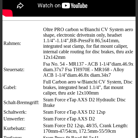
Oltre PRO carbon w/Bianchi CV System aero
shape, electronic drivetrain only, headset
1.1/4"-1.1/4",BB-PressFit 86,5x41mm,
Rahmen:
integrated seat clamp, for flat mount caliper,
internal cable routing for disc brakes, thru axle
12x142mm
Fsa No. 54 - MR137 - ACB 1-1/4"diam.46.9x
Steuersatz:
diam.37x7 Fsa TH970E - MR168 - Alloy
ACB 1-1/4"diam.46.8x diam.34x7
Full Carbon aero w/Bianchi CV System, Disc
Gabel:
brakes, integrated head 1.1/4", flat mount
caliper, thru axle 12x100mm
Sram Force eTap AXS D2 Hydraulic Disc
Schalt-Bremsgriff:
Brake
Schaltwerk:
Sram Force eTap AXS D2 12sp
Umwerfer:
Sram Force eTap AXS D2
Sram Force D2 12sp, 48/35, Crank Length:
Kurbelsatz:
170mm-47/54cm, 172.5mm-55/59cm
Tretlager:
Sram Press fit Road 86,5x41