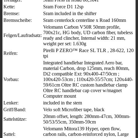
Kette:
Sram Force D1 12sp
Bremse:
Sram included in the shifter
Bremsscheibe:
Sram centerlock centerline x Road 160mm
Velomann Carbon V50R 50mm profile,
700x21c, HG body, UD carbon fiber, tubeless
Felgen/Laufradsatz:
ready and clincher, Internal width: 21 mm,
weight per set: 1.630g
Pirelli P ZERO™ Race SL TLR , 28-622, 120
Reifen:
tpi
Integrated handlebar Integrated Aero bar,
material Carbon, drop 125mm, reach 80mm,
Di2 compatible Ext: 90x400-47/50cm ;
Vorbau:
100x420-53cm ; 110x420-55/57cm; 120x440-
59/61cm Oltre RC custom handlebar clamp
Oltre RC handlebar cap cover w/magnet
Computer mount
Lenker:
included in the stem
Griff/Band:
Velo soft Microfiber tape, black
20mm offset, length: 280mm-47cm, 300mm-
Sattelstütze:
50/53/55cm, 350mm-59cm
Velomann Mitora139 Hyper, open flow,
Sattel:
carbon rails, carbon-reinforced nylon, Large