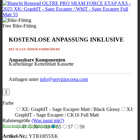
Free Bike-Fitting
KOSTENLOSE ANPASSUNG INKLUSIVE
BEI ALLEN 2026ER FAHRRÄDERN
Anpassbare Komponenten
Kurbellänge
Kettenblatt
Kassette
Anfragen unter
info@serviziocorsa.com
Farbe
XE: GraphIT - Sage Escapee Matt / Black Glossy
XJ:
GraphIT - Sage Escapee / CK16 Full Matt
Rahmengröße
(Was passt mir?)
Berechnen Sie die Rahmengröße
47
50
53
55
57
59
Artikel-Nr.:
YTB10I55XK