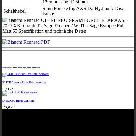
139mm Lenght 250mm
Sram Force eTap AXS D2 Hydraulic Disc
Schalthebel:
Brake
Kunden kauften dazu folgende Produkte
ELITE Custom Race Plus - schwarz
17,90 €
*
Look KEO Blade Ceramic
199,00 €
*