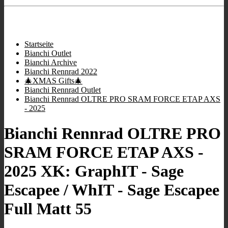
Store Öffnungszeiten
:
9:00 - 12:00
/
16:00 - 19:00
;
Mi geschlossen
;
Sa 10:00 - 13.00
.
Startseite
Bianchi Outlet
Bianchi Archive
Bianchi Rennrad 2022
🎄XMAS Gifts🎄
Bianchi Rennrad Outlet
Bianchi Rennrad OLTRE PRO SRAM FORCE ETAP AXS
- 2025
Bianchi Rennrad OLTRE PRO
SRAM FORCE ETAP AXS -
2025 XK: GraphIT - Sage
Escapee / WhIT - Sage Escapee
Full Matt 55