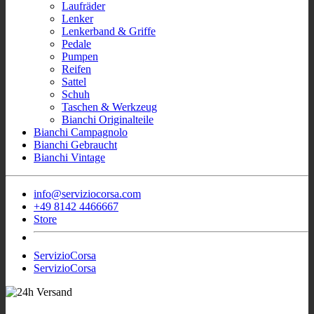
Laufräder
Lenker
Lenkerband & Griffe
Pedale
Pumpen
Reifen
Sattel
Schuh
Taschen & Werkzeug
Bianchi Originalteile
Bianchi Campagnolo
Bianchi Gebraucht
Bianchi Vintage
info@serviziocorsa.com
+49 8142 4466667
Store
ServizioCorsa
ServizioCorsa
- Wir sind für Sie
Sofort Verfügbar Bianchi Rennrad
aktiv!