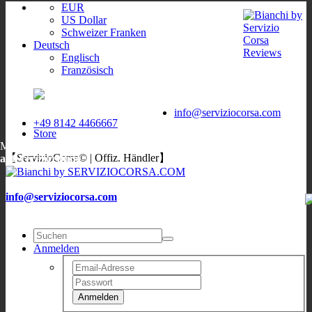
EUR
US Dollar
Schweizer Franken
Deutsch
Englisch
Französisch
ServizioCorsa
WORLDWIDE
ServizioCorsa
DELIVERY
info@serviziocorsa.com
+49 8142 4466667
Store
Mo, Di, Do, Fr:
9:00-12:00
/
16:00-19:00
;
Sa: 10:00-13:00
;
Mi:
【ServizioCorsa© | Offiz. Händler】
auf Verabredung
info@serviziocorsa.com
Anmelden
Anmelden