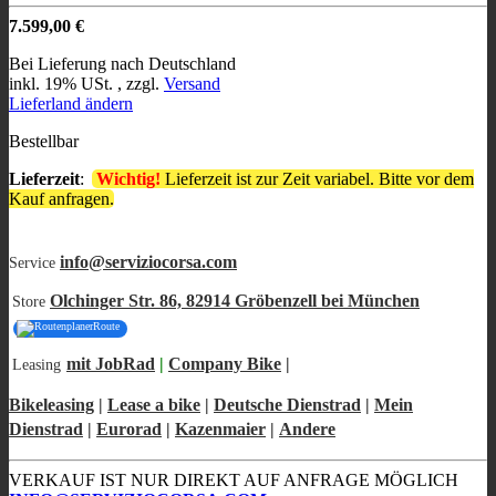
7.599,00 €
Bei Lieferung nach Deutschland
inkl. 19% USt. , zzgl.
Versand
Lieferland ändern
Bestellbar
Lieferzeit
:
Wichtig!
Lieferzeit ist zur Zeit variabel. Bitte vor dem
Kauf anfragen.
info@serviziocorsa.com
Service
Olchinger Str. 86, 82914 Gröbenzell bei München
Store
Route
mit JobRad
|
Company Bike
|
Leasing
Bikeleasing
|
Lease a bike
|
Deutsche Dienstrad
|
Mein
Dienstrad
|
Eurorad
|
Kazenmaier
|
Andere
VERKAUF IST NUR DIREKT AUF ANFRAGE MÖGLICH