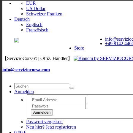
EUR
US Dollar
Schweizer Franken
Deutsch
Englisch
Französisch
ServizioCorsa
WORLDWIDE
info@servizio
ServizioCorsa
+49 8142 446
DELIVERY
Store
【ServizioCorsa© | Offiz. Händler】
info@serviziocorsa.com
Anmelden
Anmelden
Passwort vergessen
Neu hier? Jetzt registrieren
0,00 €