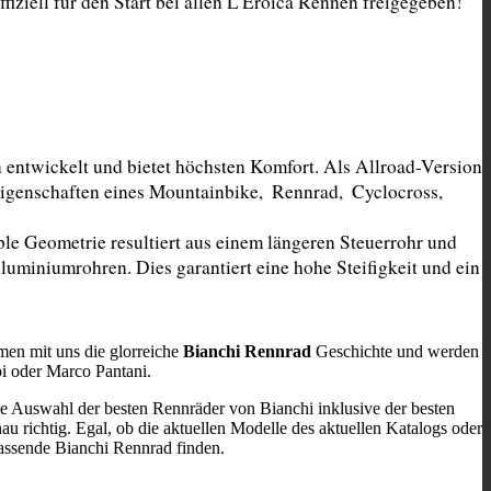
ziell für den Start bei allen L'Eroica Rennen freigegeben!
entwickelt und bietet höchsten Komfort. Als Allroad-Version 
genschaften eines Mountainbike,  Rennrad,  Cyclocross,  
ble Geometrie resultiert aus einem längeren Steuerrohr und 
uminiumrohren. Dies garantiert eine hohe Steifigkeit und ein 
men mit uns die glorreiche
Bianchi Rennrad
Geschichte und werden
pi oder Marco Pantani.
te Auswahl der besten Rennräder von Bianchi inklusive der besten
au richtig. Egal, ob die aktuellen Modelle des aktuellen Katalogs oder
passende Bianchi Rennrad finden.