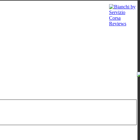
9:00-12:00
/
16:00-19:00
;
Sa: 10:00-13:00
;
Mi: auf Verabredung