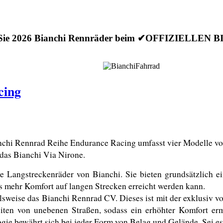
 Sie 2026 Bianchi Rennräder beim ✔OFFIZIELLEN
cing
chi Rennrad Reihe Endurance Racing umfasst vier Modelle von 
 das Bianchi Via Nirone. 
Langstreckenräder von Bianchi. Sie bieten grundsätzlich ei
ss mehr Komfort auf langen Strecken erreicht werden kann.
lsweise das Bianchi Rennrad CV. Dieses ist mit der exklusiv v
iten von unebenen Straßen, sodass ein erhöhter Komfort erm
gie bewährt sich bei jeder Form von Belag und Gelände. Sei es 