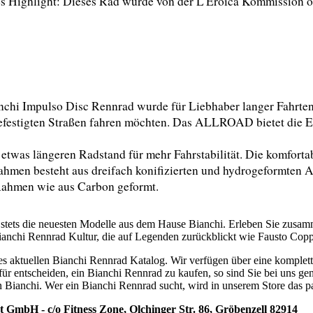
 Highlight: Dieses Rad wurde von der L'Eroica Kommission offi
chi Impulso Disc Rennrad wurde für Liebhaber langer Fahrten 
nbefestigten Straßen fahren möchten. Das ALLROAD bietet die Ei
n etwas längeren Radstand für mehr Fahrstabilität. Die komforta
hmen besteht aus dreifach konifizierten und hydrogeformten Al
 Rahmen wie aus Carbon geformt.
 stets die neuesten Modelle aus dem Hause Bianchi. Erleben Sie zusam
 Bianchi Rennrad Kultur, die auf Legenden zurückblickt wie Fausto Cop
es aktuellen Bianchi Rennrad Katalog. Wir verfügen über eine komplet
für entscheiden, ein Bianchi Rennrad zu kaufen, so sind Sie bei uns gen
n Bianchi. Wer ein Bianchi Rennrad sucht, wird in unserem Store das 
 GmbH - c/o Fitness Zone, Olchinger Str. 86, Gröbenzell 82914