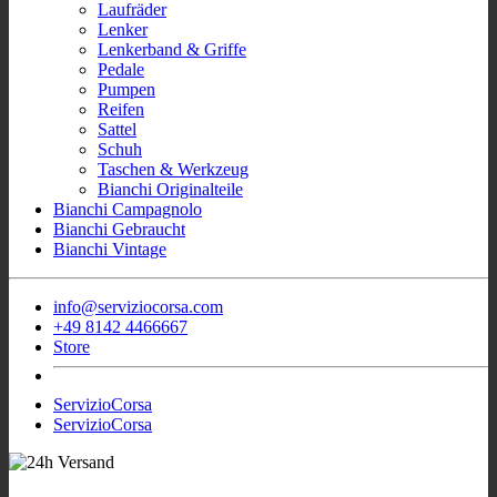
Laufräder
Lenker
Lenkerband & Griffe
Pedale
Pumpen
Reifen
Sattel
Schuh
Taschen & Werkzeug
Bianchi Originalteile
Bianchi Campagnolo
Bianchi Gebraucht
Bianchi Vintage
info@serviziocorsa.com
+49 8142 4466667
Store
ServizioCorsa
ServizioCorsa
- Wir sind für Sie
Sofort Verfügbar Bianchi Rennrad
aktiv!