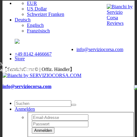
EUR
US Dollar
Schweizer Franken
Deutsch
Englisch
Französisch
ServizioCorsa
WORLDWIDE
ServizioCorsa
DELIVERY
info@serviziocorsa.com
+49 8142 4466667
Store
Mo, Di, Do, Fr:
9:00-12:00
/
16:00-19:00
;
Sa: 10:00-13:00
;
Mi:
【ServizioCorsa© | Offiz. Händler】
auf Verabredung
info@serviziocorsa.com
Anmelden
Anmelden