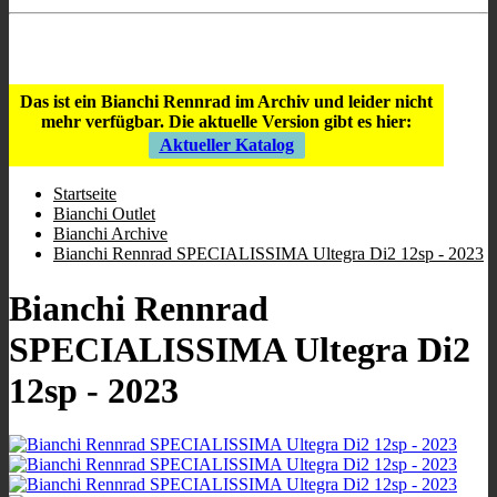
Store Öffnungszeiten
:
9:00 - 12:00
/
16:00 - 19:00
;
Mi geschlossen
;
Sa 10:00 - 13.00
.
Das ist ein Bianchi Rennrad im Archiv und leider nicht
mehr verfügbar.
Die aktuelle Version gibt es hier:
Aktueller Katalog
Startseite
Bianchi Outlet
Bianchi Archive
Bianchi Rennrad SPECIALISSIMA Ultegra Di2 12sp - 2023
Bianchi Rennrad
SPECIALISSIMA Ultegra Di2
12sp - 2023