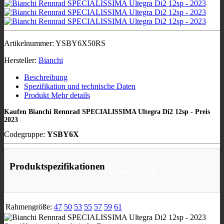
Artikelnummer:
YSBY6X50RS
Hersteller:
Bianchi
Beschreibung
Spezifikation und technische Daten
Produkt Mehr details
Kaufen Bianchi Rennrad SPECIALISSIMA Ultegra Di2 12sp - Preis
2023
Codegruppe:
YSBY6X
Produktspezifikationen
Datasheet PDF
Rahmengröße:
47
50
53
55
57
59
61