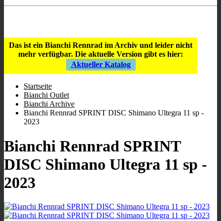
Store Öffnungszeiten
:
9:00 - 12:00
/
16:00 - 19:00
;
Mi geschlossen
;
Sa 10:00 - 13.00
.
Das ist ein Bianchi Rennrad im Archiv und leider nicht
mehr verfügbar.
Die aktuelle Version gibt es hier:
Aktueller Katalog
Startseite
Bianchi Outlet
Bianchi Archive
Bianchi Rennrad SPRINT DISC Shimano Ultegra 11 sp -
2023
Bianchi Rennrad SPRINT
DISC Shimano Ultegra 11 sp -
2023