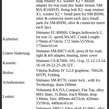
snap retainer X1, washer X2 + Mount
adapter for rear road disc brake mount, SM-
MA-R160D/D, fixing bolt X2, snap retainer
X1, washer X2 + Small parts for SM-BH90,
olive & connector insert each 2pcs Small
parts for SM-BH90, olive & connector insert
each 2pcs
Shimano FC-R8000, Ultegra hollowtech 2,
for rear 11- speed,50x34T, Crank Length:
Kurbelset:
170mm-47/54cm, 172.5mm-55/59cm,
175mm-61cm
Shimano SM-BB71-41B, press fit for road,
Untere Halterung:
right & left adapter, bearing, inner cover
Shimano CS-R7000, 105, 11sp, 11-12-13-14-
Kassette:
16-18-20-22-25-28-32T
Vittoria Rubino IV G2.0 graphene, 700x28,
Reifen:
60TPI, Folding
Shimano SM-RT70, center lock , with Ice
Scheibenrotor:
Technology, diam.160mm
Velomann RA35A Compact, Flat Top, alloy
6061 diam. 31,8mm, reach 80mm, drop
Lenker:
130mm, Size: 400mm-44/53cm, 420mm-
55/59cm, 440mm-61cm
Velomann SP02.1 Alloy shaft AL6061, alloy