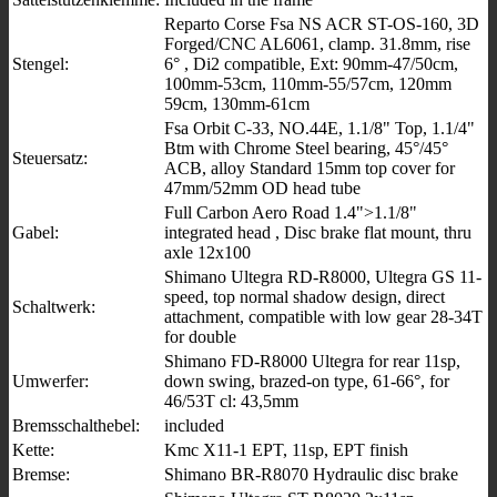
Reparto Corse Fsa NS ACR ST-OS-160, 3D
Forged/CNC AL6061, clamp. 31.8mm, rise
Stengel:
6° , Di2 compatible, Ext: 90mm-47/50cm,
100mm-53cm, 110mm-55/57cm, 120mm
59cm, 130mm-61cm
Fsa Orbit C-33, NO.44E, 1.1/8" Top, 1.1/4"
Btm with Chrome Steel bearing, 45°/45°
Steuersatz:
ACB, alloy Standard 15mm top cover for
47mm/52mm OD head tube
Full Carbon Aero Road 1.4">1.1/8"
Gabel:
integrated head , Disc brake flat mount, thru
axle 12x100
Shimano Ultegra RD-R8000, Ultegra GS 11-
speed, top normal shadow design, direct
Schaltwerk:
attachment, compatible with low gear 28-34T
for double
Shimano FD-R8000 Ultegra for rear 11sp,
Umwerfer:
down swing, brazed-on type, 61-66°, for
46/53T cl: 43,5mm
Bremsschalthebel:
included
Kette:
Kmc X11-1 EPT, 11sp, EPT finish
Bremse:
Shimano BR-R8070 Hydraulic disc brake