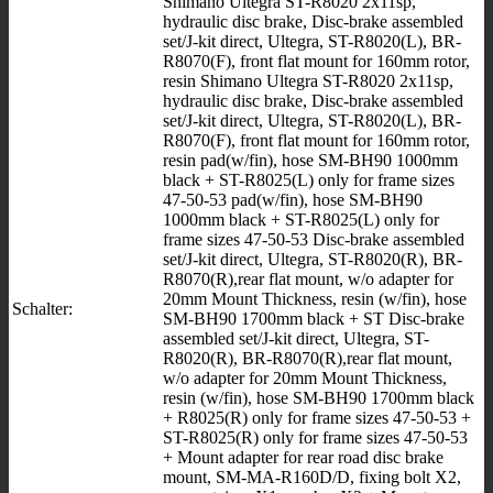
Shimano Ultegra ST-R8020 2x11sp,
hydraulic disc brake, Disc-brake assembled
set/J-kit direct, Ultegra, ST-R8020(L), BR-
R8070(F), front flat mount for 160mm rotor,
resin Shimano Ultegra ST-R8020 2x11sp,
hydraulic disc brake, Disc-brake assembled
set/J-kit direct, Ultegra, ST-R8020(L), BR-
R8070(F), front flat mount for 160mm rotor,
resin pad(w/fin), hose SM-BH90 1000mm
black + ST-R8025(L) only for frame sizes
47-50-53 pad(w/fin), hose SM-BH90
1000mm black + ST-R8025(L) only for
frame sizes 47-50-53 Disc-brake assembled
set/J-kit direct, Ultegra, ST-R8020(R), BR-
R8070(R),rear flat mount, w/o adapter for
20mm Mount Thickness, resin (w/fin), hose
Schalter:
SM-BH90 1700mm black + ST Disc-brake
assembled set/J-kit direct, Ultegra, ST-
R8020(R), BR-R8070(R),rear flat mount,
w/o adapter for 20mm Mount Thickness,
resin (w/fin), hose SM-BH90 1700mm black
+ R8025(R) only for frame sizes 47-50-53 +
ST-R8025(R) only for frame sizes 47-50-53
+ Mount adapter for rear road disc brake
mount, SM-MA-R160D/D, fixing bolt X2,