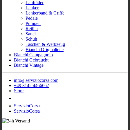
Laufräder
Lenker
Lenkerband & Griffe
Pedale
Pumpen
Reifen
Sattel
Schuh
Taschen & Werkzeug
Bianchi Originalteile
Bianchi Campagnolo
Bianchi Gebraucht
Bianchi Vintage
info@serviziocorsa.com
+49 8142 4466667
Store
ServizioCorsa
ServizioCorsa
- Wir sind für Sie
Sofort Verfügbar Bianchi Rennrad
aktiv!