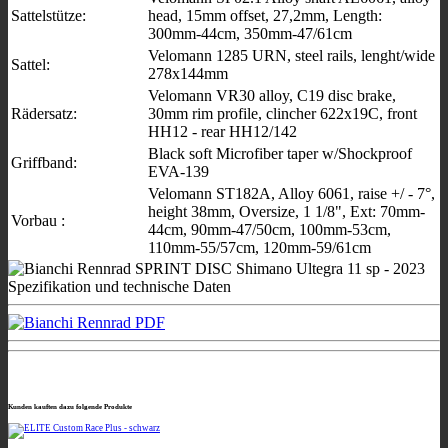
Sattelstütze:
head, 15mm offset, 27,2mm, Length:
300mm-44cm, 350mm-47/61cm
Velomann 1285 URN, steel rails, lenght/wide
Sattel:
278x144mm
Velomann VR30 alloy, C19 disc brake,
Rädersatz:
30mm rim profile, clincher 622x19C, front
HH12 - rear HH12/142
Black soft Microfiber taper w/Shockproof
Griffband:
EVA-139
Velomann ST182A, Alloy 6061, raise +/ - 7°,
height 38mm, Oversize, 1 1/8", Ext: 70mm-
Vorbau :
44cm, 90mm-47/50cm, 100mm-53cm,
110mm-55/57cm, 120mm-59/61cm
Kunden kauften dazu folgende Produkte