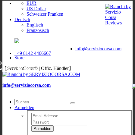
EUR
US Dollar
Schweizer Franken
Deutsch
Englisch
Französisch
ServizioCorsa
WORLDWIDE
ServizioCorsa
DELIVERY
info@serviziocorsa.com
+49 8142 4466667
Store
Mo, Di, Do, Fr:
9:00-12:00
/
16:00-19:00
;
Sa: 10:00-13:00
;
Mi:
【ServizioCorsa© | Offiz. Händler】
auf Verabredung
info@serviziocorsa.com
Anmelden
Anmelden