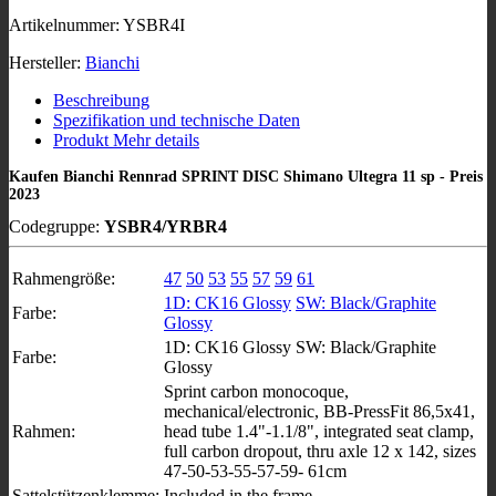
Artikelnummer:
YSBR4I
Hersteller:
Bianchi
Beschreibung
Spezifikation und technische Daten
Produkt Mehr details
Kaufen Bianchi Rennrad SPRINT DISC Shimano Ultegra 11 sp - Preis
2023
Codegruppe:
YSBR4/YRBR4
Rahmengröße:
47
50
53
55
57
59
61
1D: CK16 Glossy
SW: Black/Graphite
Farbe:
Glossy
1D: CK16 Glossy SW: Black/Graphite
Farbe:
Glossy
Sprint carbon monocoque,
mechanical/electronic, BB-PressFit 86,5x41,
Rahmen:
head tube 1.4"-1.1/8", integrated seat clamp,
full carbon dropout, thru axle 12 x 142, sizes
47-50-53-55-57-59- 61cm
Sattelstützenklemme:
Included in the frame