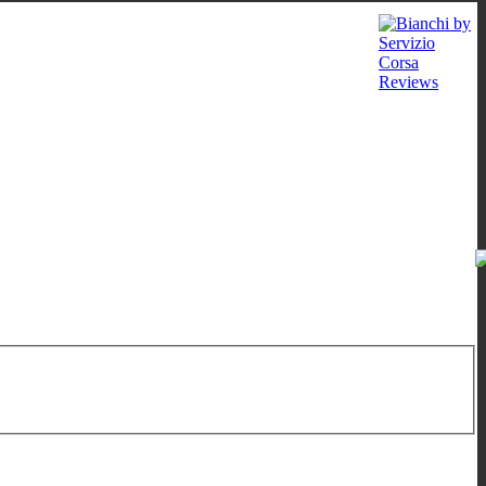
9:00-12:00
/
16:00-19:00
;
Sa: 10:00-13:00
;
Mi: auf Verabredung