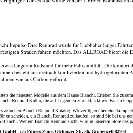
 Highlight: Dieses Rad wurde von der L'Eroica Kommission offi
chi Impulso Disc Rennrad wurde für Liebhaber langer Fahrten 
nbefestigten Straßen fahren möchten. Das ALLROAD bietet die Ei
n etwas längeren Radstand für mehr Fahrstabilität. Die komforta
hmen besteht aus dreifach konifizierten und hydrogeformten Al
 Rahmen wie aus Carbon geformt.
 stets die neuesten Modelle aus dem Hause Bianchi. Erleben Sie zusam
 Bianchi Rennrad Kultur, die auf Legenden zurückblickt wie Fausto Cop
es aktuellen Bianchi Rennrad Katalog. Wir verfügen über eine komplet
für entscheiden, ein Bianchi Rennrad zu kaufen, so sind Sie bei uns gen
n Bianchi. Wer ein Bianchi Rennrad sucht, wird in unserem Store das 
 GmbH - c/o Fitness Zone, Olchinger Str. 86, Gröbenzell 82914