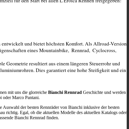
ziell für den Start bei allen L'Eroica Rennen freigegeben!
entwickelt und bietet höchsten Komfort. Als Allroad-Version 
genschaften eines Mountainbike,  Rennrad,  Cyclocross,  
ble Geometrie resultiert aus einem längeren Steuerrohr und 
uminiumrohren. Dies garantiert eine hohe Steifigkeit und ein 
men mit uns die glorreiche
Bianchi Rennrad
Geschichte und werden
pi oder Marco Pantani.
te Auswahl der besten Rennräder von Bianchi inklusive der besten
au richtig. Egal, ob die aktuellen Modelle des aktuellen Katalogs oder
passende Bianchi Rennrad finden.