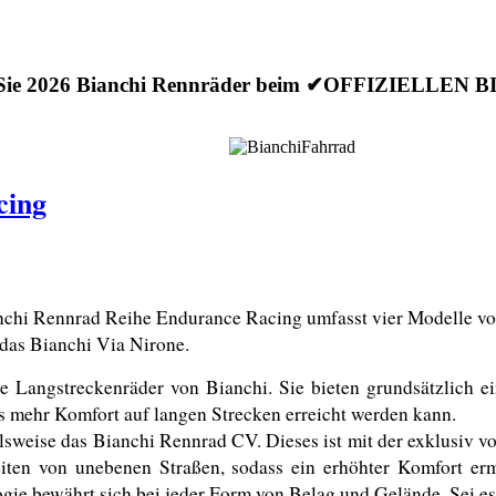
 Sie 2026 Bianchi Rennräder beim ✔OFFIZIELLEN
cing
chi Rennrad Reihe Endurance Racing umfasst vier Modelle von 
 das Bianchi Via Nirone. 
Langstreckenräder von Bianchi. Sie bieten grundsätzlich ei
ss mehr Komfort auf langen Strecken erreicht werden kann.
lsweise das Bianchi Rennrad CV. Dieses ist mit der exklusiv v
iten von unebenen Straßen, sodass ein erhöhter Komfort erm
gie bewährt sich bei jeder Form von Belag und Gelände. Sei es 