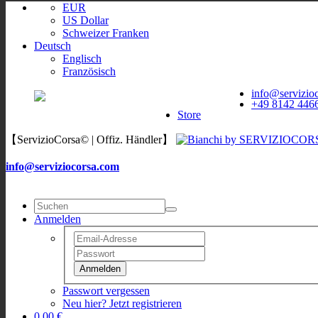
EUR
US Dollar
Schweizer Franken
Deutsch
Englisch
Französisch
ServizioCorsa
WORLDWIDE
info@servizio
ServizioCorsa
+49 8142 446
DELIVERY
Store
【ServizioCorsa© | Offiz. Händler】
info@serviziocorsa.com
Anmelden
Anmelden
Passwort vergessen
Neu hier? Jetzt registrieren
0,00 €