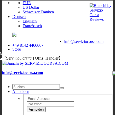
EUR
US Dollar
Schweizer Franken
Deutsch
Englisch
Französisch
ServizioCorsa
WORLDWIDE
ServizioCorsa
DELIVERY
info@serviziocorsa.com
+49 8142 4466667
Store
Mo, Di, Do, Fr:
9:00-12:00
/
16:00-19:00
;
Sa: 10:00-13:00
;
Mi:
【ServizioCorsa© | Offiz. Händler】
auf Verabredung
info@serviziocorsa.com
Anmelden
Anmelden