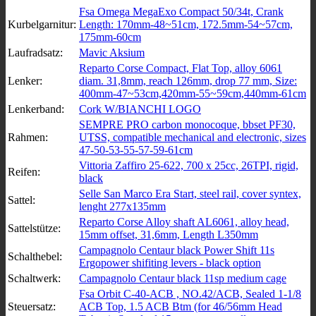
Fsa Omega MegaExo Compact 50/34t, Crank
Kurbelgarnitur:
Length: 170mm-48~51cm, 172.5mm-54~57cm,
175mm-60cm
Laufradsatz:
Mavic Aksium
Reparto Corse Compact, Flat Top, alloy 6061
Lenker:
diam. 31,8mm, reach 126mm, drop 77 mm, Size:
400mm-47~53cm,420mm-55~59cm,440mm-61cm
Lenkerband:
Cork W/BIANCHI LOGO
SEMPRE PRO carbon monocoque, bbset PF30,
Rahmen:
UTSS, compatible mechanical and electronic, sizes
47-50-53-55-57-59-61cm
Vittoria Zaffiro 25-622, 700 x 25cc, 26TPI, rigid,
Reifen:
black
Selle San Marco Era Start, steel rail, cover syntex,
Sattel:
lenght 277x135mm
Reparto Corse Alloy shaft AL6061, alloy head,
Sattelstütze:
15mm offset, 31,6mm, Length L350mm
Campagnolo Centaur black Power Shift 11s
Schalthebel:
Ergopower shifiting levers - black option
Schaltwerk:
Campagnolo Centaur black 11sp medium cage
Fsa Orbit C-40-ACB , NO.42/ACB, Sealed 1-1/8
Steuersatz:
ACB Top, 1.5 ACB Btm (for 46/56mm Head