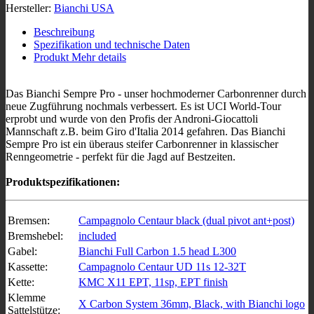
Hersteller:
Bianchi USA
Beschreibung
Spezifikation und technische Daten
Produkt Mehr details
Das Bianchi Sempre Pro - unser hochmoderner Carbonrenner durch
neue Zugführung nochmals verbessert. Es ist UCI World-Tour
erprobt und wurde von den Profis der Androni-Giocattoli
Mannschaft z.B. beim Giro d'Italia 2014 gefahren. Das Bianchi
Sempre Pro ist ein überaus steifer Carbonrenner in klassischer
Renngeometrie - perfekt für die Jagd auf Bestzeiten.
Produktspezifikationen:
Bremsen:
Campagnolo Centaur black (dual pivot ant+post)
Bremshebel:
included
Gabel:
Bianchi Full Carbon 1.5 head L300
Kassette:
Campagnolo Centaur UD 11s 12-32T
Kette:
KMC X11 EPT, 11sp, EPT finish
Klemme
X Carbon System 36mm, Black, with Bianchi logo
Sattelstütze: