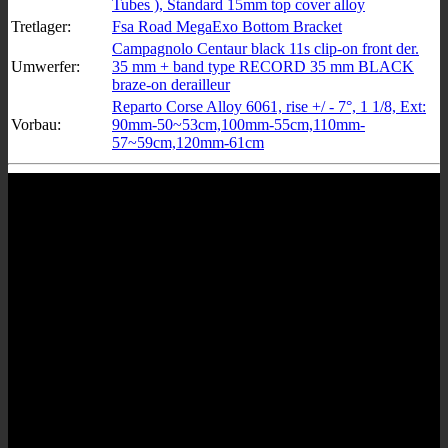
Tubes ), Standard 15mm top cover alloy
Tretlager:
Fsa Road MegaExo Bottom Bracket
Campagnolo Centaur black 11s clip-on front der.
Umwerfer:
35 mm + band type RECORD 35 mm BLACK
braze-on derailleur
Reparto Corse Alloy 6061, rise +/ - 7°, 1 1/8, Ext:
Vorbau:
90mm-50~53cm,100mm-55cm,110mm-
57~59cm,120mm-61cm