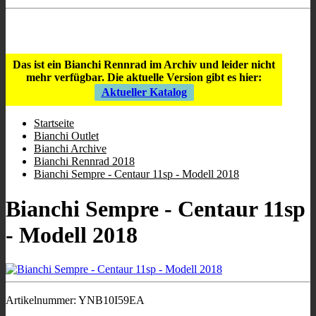
Store Öffnungszeiten
:
9:00 - 12:00
/
16:00 - 19:00
;
Mi geschlossen
;
Sa 10:00 - 13.00
.
Das ist ein Bianchi Rennrad im Archiv und leider nicht
mehr verfügbar.
Die aktuelle Version gibt es hier:
Aktueller Katalog
Startseite
Bianchi Outlet
Bianchi Archive
Bianchi Rennrad 2018
Bianchi Sempre - Centaur 11sp - Modell 2018
Bianchi Sempre - Centaur 11sp
- Modell 2018
Artikelnummer:
YNB10I59EA