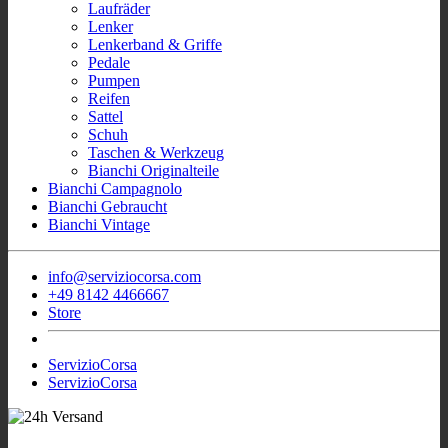
Laufräder
Lenker
Lenkerband & Griffe
Pedale
Pumpen
Reifen
Sattel
Schuh
Taschen & Werkzeug
Bianchi Originalteile
Bianchi Campagnolo
Bianchi Gebraucht
Bianchi Vintage
info@serviziocorsa.com
+49 8142 4466667
Store
ServizioCorsa
ServizioCorsa
- Wir sind für Sie
Sofort Verfügbar Bianchi Rennrad
aktiv!