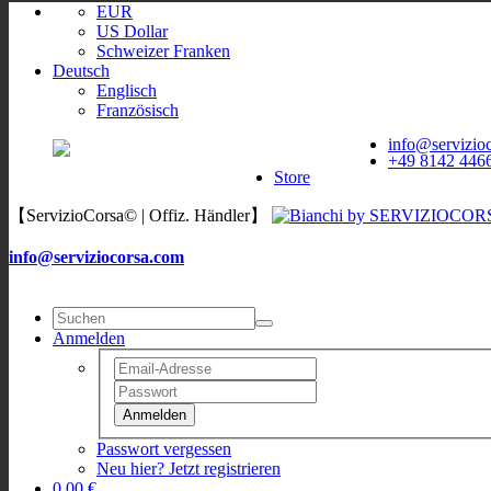
EUR
US Dollar
Schweizer Franken
Deutsch
Englisch
Französisch
ServizioCorsa
WORLDWIDE
info@servizio
ServizioCorsa
+49 8142 446
DELIVERY
Store
【ServizioCorsa© | Offiz. Händler】
info@serviziocorsa.com
Anmelden
Anmelden
Passwort vergessen
Neu hier? Jetzt registrieren
0,00 €