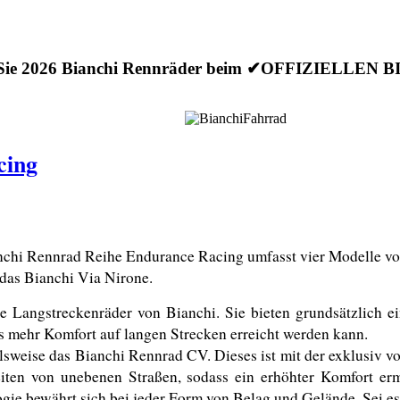
 Sie 2026 Bianchi Rennräder beim ✔OFFIZIELLEN
cing
chi Rennrad Reihe Endurance Racing umfasst vier Modelle von 
 das Bianchi Via Nirone. 
Langstreckenräder von Bianchi. Sie bieten grundsätzlich ei
ss mehr Komfort auf langen Strecken erreicht werden kann.
lsweise das Bianchi Rennrad CV. Dieses ist mit der exklusiv v
iten von unebenen Straßen, sodass ein erhöhter Komfort erm
gie bewährt sich bei jeder Form von Belag und Gelände. Sei es 