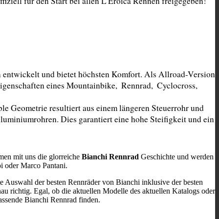
ziell für den Start bei allen L'Eroica Rennen freigegeben!
entwickelt und bietet höchsten Komfort. Als Allroad-Version 
genschaften eines Mountainbike,  Rennrad,  Cyclocross,  
ble Geometrie resultiert aus einem längeren Steuerrohr und 
uminiumrohren. Dies garantiert eine hohe Steifigkeit und ein 
men mit uns die glorreiche
Bianchi Rennrad
Geschichte und werden
pi oder Marco Pantani.
te Auswahl der besten Rennräder von Bianchi inklusive der besten
au richtig. Egal, ob die aktuellen Modelle des aktuellen Katalogs oder
passende Bianchi Rennrad finden.