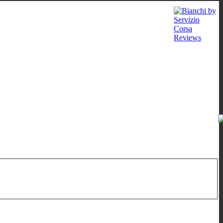
9:00-12:00
/
16:00-19:00
;
Sa: 10:00-13:00
;
Mi: auf Verabredung