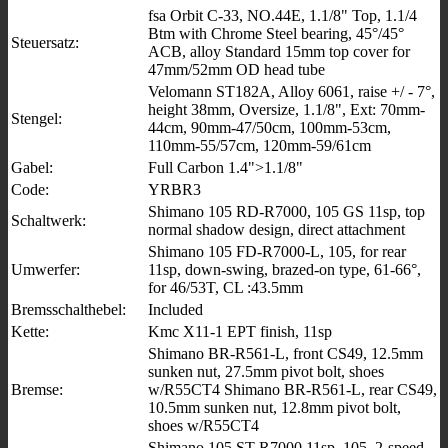
fsa Orbit C-33, NO.44E, 1.1/8" Top, 1.1/4
Btm with Chrome Steel bearing, 45°/45°
Steuersatz:
ACB, alloy Standard 15mm top cover for
47mm/52mm OD head tube
Velomann ST182A, Alloy 6061, raise +/ - 7°,
height 38mm, Oversize, 1.1/8", Ext: 70mm-
Stengel:
44cm, 90mm-47/50cm, 100mm-53cm,
110mm-55/57cm, 120mm-59/61cm
Gabel:
Full Carbon 1.4">1.1/8"
Code:
YRBR3
Shimano 105 RD-R7000, 105 GS 11sp, top
Schaltwerk:
normal shadow design, direct attachment
Shimano 105 FD-R7000-L, 105, for rear
Umwerfer:
11sp, down-swing, brazed-on type, 61-66°,
for 46/53T, CL :43.5mm
Bremsschalthebel:
Included
Kette:
Kmc X11-1 EPT finish, 11sp
Shimano BR-R561-L, front CS49, 12.5mm
sunken nut, 27.5mm pivot bolt, shoes
Bremse:
w/R55CT4 Shimano BR-R561-L, rear CS49,
10.5mm sunken nut, 12.8mm pivot bolt,
shoes w/R55CT4
Shimano 105 ST-R7000 11sp, 105, 2-speed,