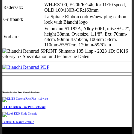
WH-RS100, F:20h/R:24h, for 11/10 speed,
Rädersatz:
OLD:100/130R-QR:163mm
La Spirale Ribbon cork w/new plug carbon
Griffband:
look with Bianchi logo
Velomann ST182A, Alloy 6061, raise +/ - 7°,
height 38mm, Oversize, 1.1/8", Ext: 70mm-
Vorbau :
44cm, 90mm-47/50cm, 100mm-53cm,
110mm-55/57cm, 120mm-59/61cm
Kunden kauften dazu folgende Produkte
ELITE Custom Race Plus - schwarz
Look KEO Blade Ceramic