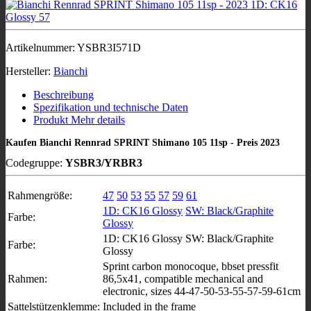
Artikelnummer:
YSBR3I571D
Hersteller:
Bianchi
Beschreibung
Spezifikation und technische Daten
Produkt Mehr details
Kaufen Bianchi Rennrad SPRINT Shimano 105 11sp - Preis 2023
Codegruppe:
YSBR3/YRBR3
Rahmengröße:
47
50
53
55
57
59
61
1D: CK16 Glossy
SW: Black/Graphite
Farbe:
Glossy
1D: CK16 Glossy SW: Black/Graphite
Farbe:
Glossy
Sprint carbon monocoque, bbset pressfit
Rahmen:
86,5x41, compatible mechanical and
electronic, sizes 44-47-50-53-55-57-59-61cm
Sattelstützenklemme:
Included in the frame