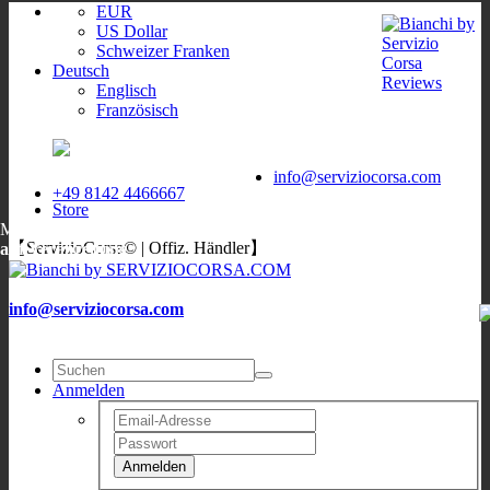
EUR
US Dollar
Schweizer Franken
Deutsch
Englisch
Französisch
ServizioCorsa
WORLDWIDE
ServizioCorsa
DELIVERY
info@serviziocorsa.com
+49 8142 4466667
Store
Mo, Di, Do, Fr:
9:00-12:00
/
16:00-19:00
;
Sa: 10:00-13:00
;
Mi:
【ServizioCorsa© | Offiz. Händler】
auf Verabredung
info@serviziocorsa.com
Anmelden
Anmelden