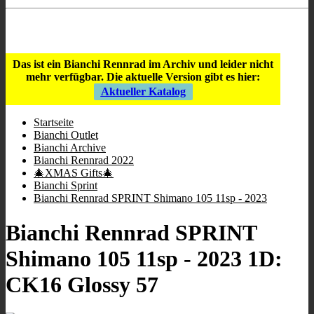
Store Öffnungszeiten
:
9:00 - 12:00
/
16:00 - 19:00
;
Mi geschlossen
;
Sa 10:00 - 13.00
.
Das ist ein Bianchi Rennrad im Archiv und leider nicht
mehr verfügbar.
Die aktuelle Version gibt es hier:
Aktueller Katalog
Startseite
Bianchi Outlet
Bianchi Archive
Bianchi Rennrad 2022
🎄XMAS Gifts🎄
Bianchi Sprint
Bianchi Rennrad SPRINT Shimano 105 11sp - 2023
Bianchi Rennrad SPRINT
Shimano 105 11sp - 2023 1D:
CK16 Glossy 57