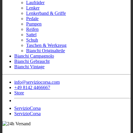
Laufräder
Lenker
Lenkerband & Griffe
Pedale
Pumpen
Reifen
Sattel
Schuh
Taschen & Werkzeug
Bianchi Originalteile
Bianchi Campagnolo
Bianchi Gebraucht
Bianchi Vintage
info@serviziocorsa.com
+49 8142 4466667
Store
ServizioCorsa
ServizioCorsa
- Wir sind für Sie
Sofort Verfügbar Bianchi Rennrad
aktiv!