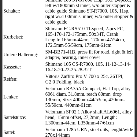
left w/1800mm sl inner, w/o outer stopper &
Schalter:
cable guide Shimano ST-R7000, 105, 11sp,
right w/2100mm sl inner, w/o outer stopper &
cable guide
Shimano FC-RS510 11-speed, 2-pcs FC,
165-170-172-175mm, 50x34T, Crank
Kurbelset:
Length: 165mm-44cm, 170mm-47/54cm,
172.5mm-55/59cm, 175mm-61cm
SM-BB71-41B, press fit for road, right & left
Untere Halterung:
adapter, bearing, inner cover
Shimano 105 CS-R7000, 105, 11-12-13-14-
Kassette:
16-18-20-22-25-28-32T
Vittoria Zaffiro Pro V 700 x 25c, 26TPI,
Reifen:
G2.0 Folding, black
Velomann RA35A Compact, Flat Top, alloy
6061 diam. 31,8mm, reach 80mm, drop
Lenker:
130mm, Size: 400mm-44/53cm, 420mm-
55/59cm, 440mm-61cm
Velomann SP02.1 Alloy shaft AL6061, alloy
Sattelstütze:
head, 15mm offset, 27,2mm, Length:
L300mm-44cm, L350mm-47/61cm
Velomann 1285 URN, steel rails, lenght/wide
Sattel:
278x144mm