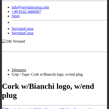
info@serviziocorsa.com
+49 8142 4466667
Store
ServizioCorsa
ServizioCorsa
- Nous travaillons
Prêt pour l'expédition Vélos Bianchi
pour vous!
Heures d'ouverture
:
9:00-12:00
/
16:00-19:00
;
Mer fermé; Sam
10:00-13:00
.
Démarrer
Grip / Tape: Cork w/Bianchi logo, w/end plug
Cork w/Bianchi logo, w/end
plug