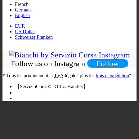
French
German
English
EUR
US Dollar
Schweizer Franken
Follow us on Instagram
Follow
*
Tous les prix incluent la
TVA
légale" plus les
frais d'expédition
"
【ServizioCorsa© | Offiz. Händler】
Bianchi Rennrad