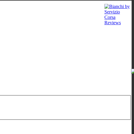
 - 12:00
/
16:00 - 19:00
;
Sat: 10:00 - 13:00
;
Wed: by appointment